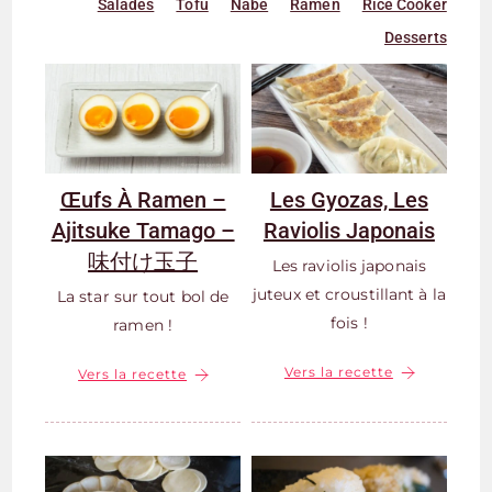
Salades
Tofu
Nabe
Ramen
Rice Cooker
Desserts
Œufs À Ramen –
Les Gyozas, Les
Ajitsuke Tamago –
Raviolis Japonais
味付け玉子
Les raviolis japonais
juteux et croustillant à la
La star sur tout bol de
fois !
ramen !
Vers la recette
Vers la recette