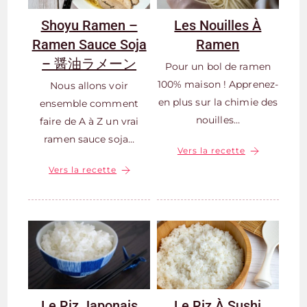
Shoyu Ramen –
Les Nouilles À
Ramen Sauce Soja
Ramen
– 醤油ラメーン
Pour un bol de ramen
100% maison ! Apprenez-
Nous allons voir
en plus sur la chimie des
ensemble comment
nouilles…
faire de A à Z un vrai
ramen sauce soja…
Vers la recette
Vers la recette
Le Riz Japonais
Le Riz À Sushi