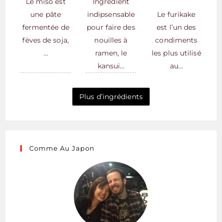
Le miso est
Ingrédient
une pâte
indipsensable
Le furikake
fermentée de
pour faire des
est l’un des
fèves de soja,
nouilles à
condiments
…
ramen, le
les plus utilisé
kansui…
au…
Plus d’ingrédients
Comme Au Japon