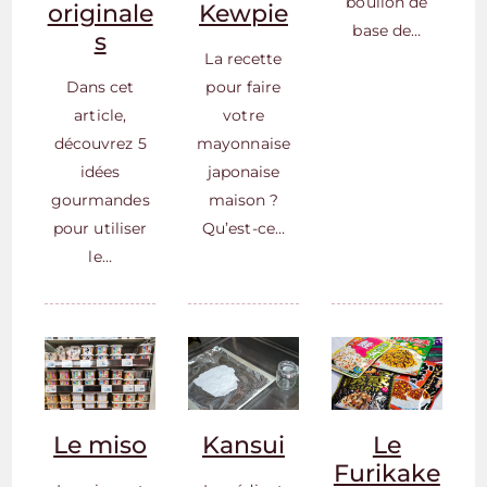
boullon de
originale
Kewpie
base de…
s
La recette
Dans cet
pour faire
article,
votre
découvrez 5
mayonnaise
idées
japonaise
gourmandes
maison ?
pour utiliser
Qu’est-ce…
le…
Le miso
Kansui
Le
Furikake