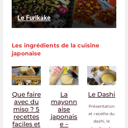
Le Furikake
Les ingrédients de la cuisine
japonaise
Que faire
La
Le Dashi
avec du
mayonn
Présentation
miso ? 5
aise
et recette du
recettes
japonais
dashi, le
faciles et
e –