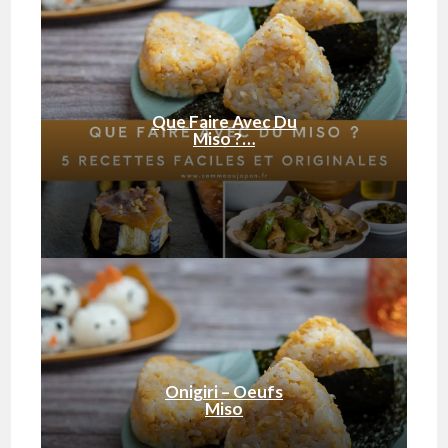
Que Faire Avec Du
Miso ?…
Onigiri – Oeufs
Miso