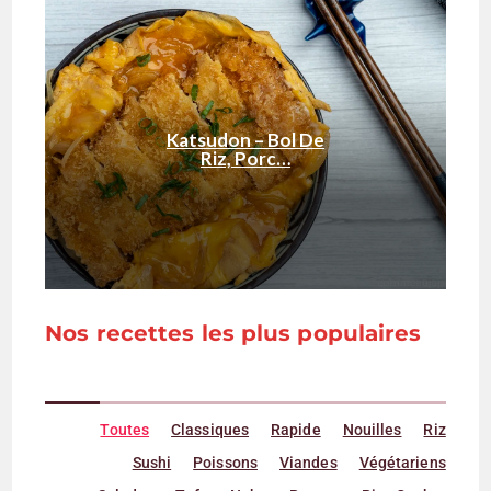
Katsudon – Bol De
Riz, Porc…
Nos recettes les plus populaires
Toutes
Classiques
Rapide
Nouilles
Riz
Sushi
Poissons
Viandes
Végétariens