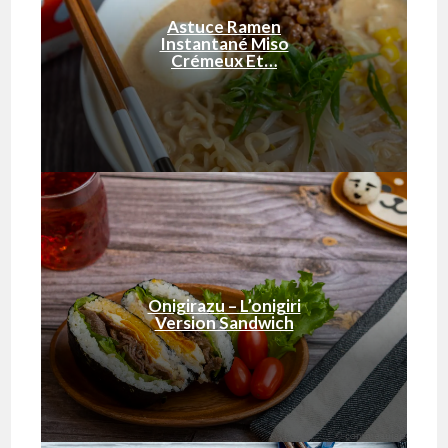
Astuce Ramen
Instantané Miso
Crémeux Et…
Onigirazu – L’onigiri
Version Sandwich