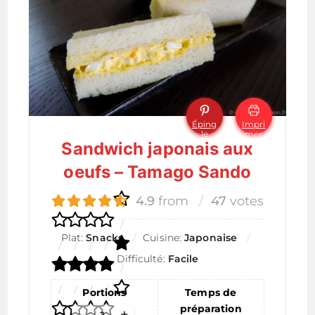
Éping
Impri
le
mer
Sandwich japonais aux
oeufs – Tamago Sando
4.9
from
47
votes
Plat:
Snacks
Cuisine:
Japonaise
Difficulté:
Facile
Portions
Temps de
préparation
Adjust
–
+