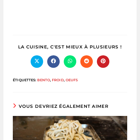
PARTA
LA CUISINE, C'EST MIEUX À PLUSIEURS !
CE
CONTE
Ouvrir
Ouvrir
Ouvrir
Ouvrir
Ouvrir
dans
dans
dans
dans
dans
une
une
une
une
une
autre
autre
autre
autre
autre
ÉTIQUETTES
:
BENTO
,
FROID
,
OEUFS
fenêtre
fenêtre
fenêtre
fenêtre
fenêtre
VOUS DEVRIEZ ÉGALEMENT AIMER