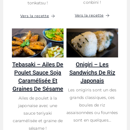
conbini !
tonkatsu !
Vers la recette
Vers la recette
Tebasaki – Ailes De
Onigiri – Les
Poulet Sauce Soja
Sandwichs De Riz
Caramélisée Et
Japonais
Graines De Sésame
Les onigiris sont un des
grands classiques, ces
Ailes de poulet à la
boules de riz
japonaise avec une
assaisonnées ou fourrées
sauce teriyaki
sont en quelques…
caramélisée et graine de
sésame !