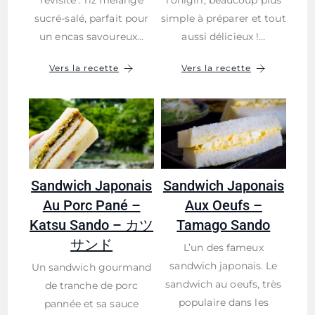
revisité : riz mélangé
l’onigiri, beaucoup plus
sucré-salé, parfait pour
simple à préparer et tout
un encas savoureux…
aussi délicieux !…
Vers la recette
Vers la recette
Sandwich Japonais
Sandwich Japonais
Au Porc Pané –
Aux Oeufs –
Katsu Sando – カツ
Tamago Sando
サンド
L’un des fameux
sandwich japonais. Le
Un sandwich gourmand
sandwich au oeufs, très
de tranche de porc
populaire dans les
pannée et sa sauce