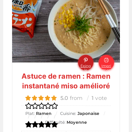
Éping
Impri
le
mer
Astuce de ramen : Ramen
instantané miso amélioré
5.0
from
1
vote
Plat:
Ramen
Cuisine:
Japonaise
Difficulté:
Moyenne