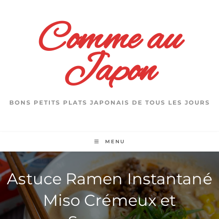
Skip
to
Comme au
content
Japon
BONS PETITS PLATS JAPONAIS DE TOUS LES JOURS
MENU
Astuce Ramen Instantané
Miso Crémeux et