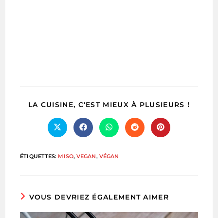
PARTA
LA CUISINE, C'EST MIEUX À PLUSIEURS !
CE
CONTE
Ouvrir
Ouvrir
Ouvrir
Ouvrir
Ouvrir
dans
dans
dans
dans
dans
une
une
une
une
une
autre
autre
autre
autre
autre
ÉTIQUETTES
:
MISO
,
VEGAN
,
VÉGAN
fenêtre
fenêtre
fenêtre
fenêtre
fenêtre
VOUS DEVRIEZ ÉGALEMENT AIMER