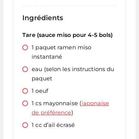
Ingrédients
Tare (sauce miso pour 4-5 bols)
1
paquet
ramen miso
instantané
eau (selon les instructions du
paquet
1
oeuf
1
cs
mayonnaise (
japonaise
de préférence
)
1
cc
d’ail écrasé