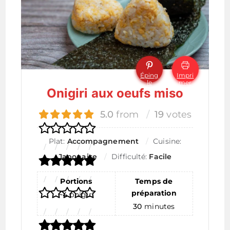
Éping
Impri
le
mer
Onigiri aux oeufs miso
5.0
from
19
votes
Plat:
Accompagnement
Cuisine:
Japonaise
Difficulté:
Facile
Portions
Temps de
préparation
~4
onigiri
30
minutes