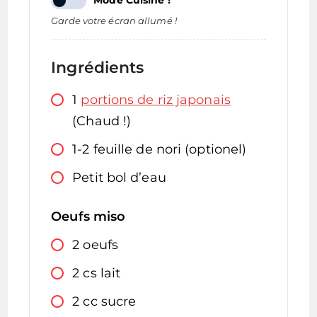
Mode Cuisine !
Garde votre écran allumé !
Ingrédients
1
portions de riz japonais
(Chaud !)
1-2
feuille de nori (optionel)
Petit bol d’eau
Oeufs miso
2
oeufs
2
cs
lait
2
cc
sucre