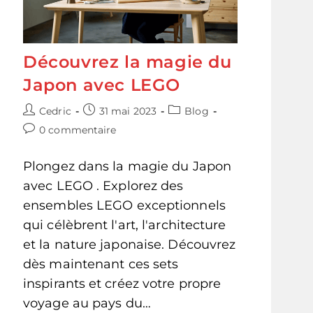
Découvrez la magie du
Japon avec LEGO
Auteur/autrice
Publication
Post
Cedric
31 mai 2023
Blog
de
publiée :
category:
Commentaires
0 commentaire
la
de
publication :
la
Plongez dans la magie du Japon
publication :
avec LEGO . Explorez des
ensembles LEGO exceptionnels
qui célèbrent l'art, l'architecture
et la nature japonaise. Découvrez
dès maintenant ces sets
inspirants et créez votre propre
voyage au pays du…