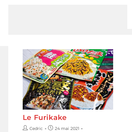
Tout
Savoir
Sur
Ce
Plat
Mythique
Le Furikake
Auteur/autrice
Publication
Cedric
24 mai 2021