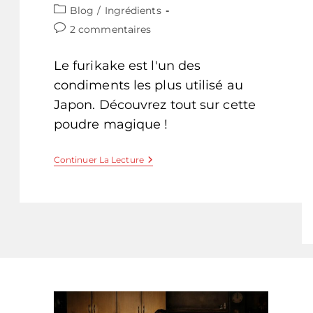
de
publiée :
Post
Blog
/
Ingrédients
la
category:
Commentaires
2 commentaires
publication :
de
la
Le furikake est l'un des
publication :
condiments les plus utilisé au
Japon. Découvrez tout sur cette
poudre magique !
Le
Continuer La Lecture
Furikake