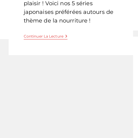
plaisir ! Voici nos 5 séries
japonaises préférées autours de
thème de la nourriture !
5
Continuer La Lecture
Drama
Pour
Les
Passionnés
De
Cuisine
Japonaise
!