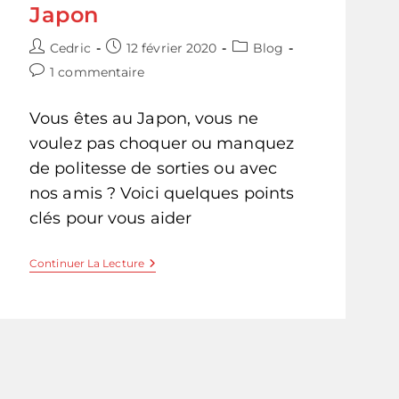
Japon​
Auteur/autrice
Publication
Post
Cedric
12 février 2020
Blog
de
publiée :
category:
Commentaires
1 commentaire
la
de
publication :
la
Vous êtes au Japon, vous ne
publication :
voulez pas choquer ou manquez
de politesse de sorties ou avec
nos amis ? Voici quelques points
clés pour vous aider
Quelques
Continuer La Lecture
Règles
De
Politesse
À
Table
Au
Japon​