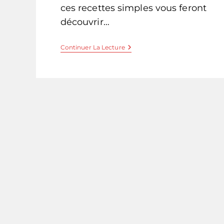
ces recettes simples vous feront
découvrir…
Que
Continuer La Lecture
Faire
Avec
Du
Miso
?
5
Recettes
Faciles
Et
Originales