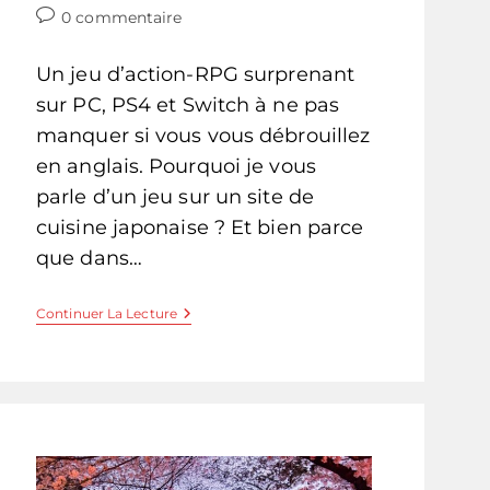
de
publiée :
category:
Commentaires
0 commentaire
la
de
publication :
la
Un jeu d’action-RPG surprenant
publication :
sur PC, PS4 et Switch à ne pas
manquer si vous vous débrouillez
en anglais. Pourquoi je vous
parle d’un jeu sur un site de
cuisine japonaise ? Et bien parce
que dans…
Sakuna:
Continuer La Lecture
Of
Rice
And
Ruin!