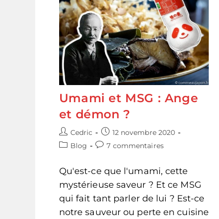
Umami et MSG : Ange
et démon ?
Auteur/autrice
Publication
Cedric
12 novembre 2020
de
publiée :
Post
Commentaires
Blog
7 commentaires
la
category:
de
publication :
la
Qu'est-ce que l'umami, cette
publication :
mystérieuse saveur ? Et ce MSG
qui fait tant parler de lui ? Est-ce
notre sauveur ou perte en cuisine