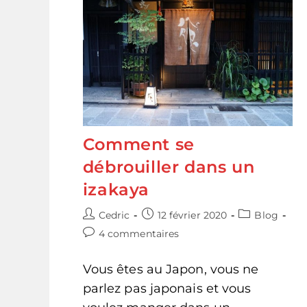
Comment se
débrouiller dans un
izakaya​
Auteur/autrice
Publication
Post
Cedric
12 février 2020
Blog
de
publiée :
category:
Commentaires
4 commentaires
la
de
publication :
la
Vous êtes au Japon, vous ne
publication :
parlez pas japonais et vous