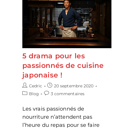
5 drama pour les
passionnés de cuisine
japonaise !
Auteur/autrice
Publication
Cedric
20 septembre 2020
de
publiée :
Post
Commentaires
Blog
3 commentaires
la
category:
de
publication :
la
Les vrais passionnés de
publication :
nourriture n’attendent pas
l’heure du repas pour se faire