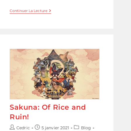
Découvrez
Continuer La Lecture
La
Magie
Du
Japon
Avec
LEGO
Sakuna: Of Rice and
Ruin!
Auteur/autrice
Publication
Post
Cedric
5 janvier 2021
Blog