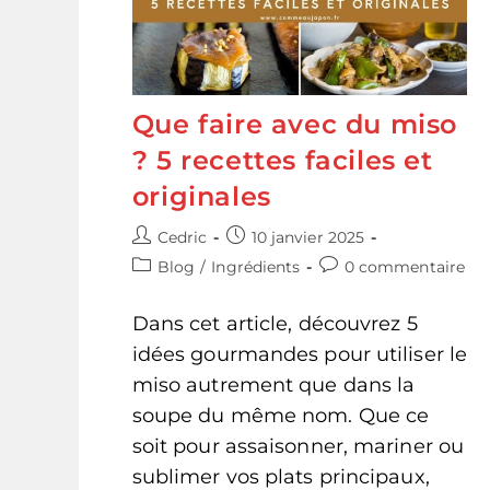
Que faire avec du miso
? 5 recettes faciles et
originales
Auteur/autrice
Publication
Cedric
10 janvier 2025
de
publiée :
Post
Commentaires
Blog
/
Ingrédients
0 commentaire
la
category:
de
publication :
la
Dans cet article, découvrez 5
publication :
idées gourmandes pour utiliser le
miso autrement que dans la
soupe du même nom. Que ce
soit pour assaisonner, mariner ou
sublimer vos plats principaux,