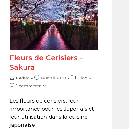
Fleurs de Cerisiers –
Sakura
Auteur/autrice
Publication
Post
Cedric
14 avril 2020
Blog
de
publiée :
category:
Commentaires
1 commentaire
la
de
publication :
la
Les fleurs de cerisiers, leur
publication :
importance pour les Japonais et
leur utilisation dans la cuisine
japonaise