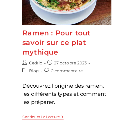
Ramen : Pour tout
savoir sur ce plat
mythique
Auteur/autrice
Publication
Cedric
27 octobre 2023
de
publiée :
Post
Commentaires
Blog
0 commentaire
la
category:
de
publication :
la
Découvrez l'origine des ramen,
publication :
les différents types et comment
les préparer.
Ramen
Continuer La Lecture
:
Pour