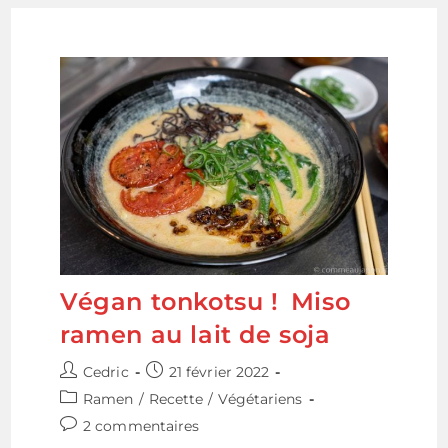
Végan tonkotsu ! Miso
ramen au lait de soja
Auteur/autrice
Publication
Cedric
21 février 2022
de
publiée :
Post
Ramen
/
Recette
/
Végétariens
la
category:
Commentaires
2 commentaires
publication :
de