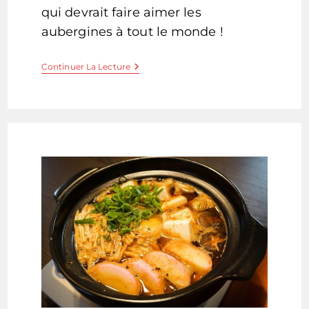
qui devrait faire aimer les
aubergines à tout le monde !
Aubergine
Continuer La Lecture
Sauce
Miso
–
Nasu
Miso
Dengaku
–
な
す
味
噌
田
楽