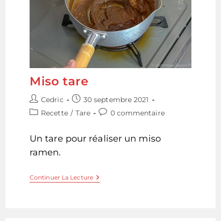
Miso tare
Auteur/autrice
Publication
Cedric
30 septembre 2021
de
publiée :
Post
Commentaires
Recette
/
Tare
0 commentaire
la
category:
de
publication :
la
Un tare pour réaliser un miso
publication :
ramen.
Miso
Continuer La Lecture
Tare