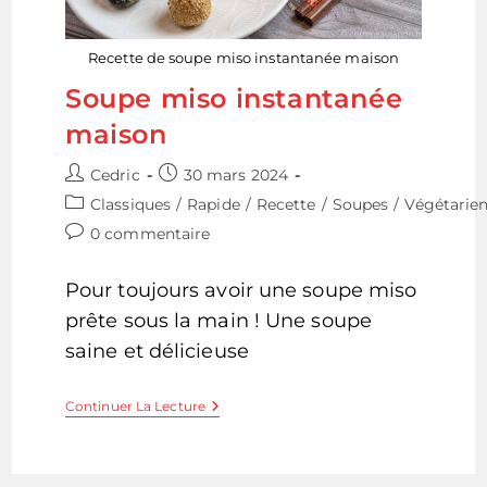
Recette de soupe miso instantanée maison
Soupe miso instantanée
maison
Auteur/autrice
Publication
Cedric
30 mars 2024
de
publiée :
Post
Classiques
/
Rapide
/
Recette
/
Soupes
/
Végétarie
la
category:
Commentaires
0 commentaire
publication :
de
la
Pour toujours avoir une soupe miso
publication :
prête sous la main ! Une soupe
saine et délicieuse
Soupe
Continuer La Lecture
Miso
Instantanée
Maison