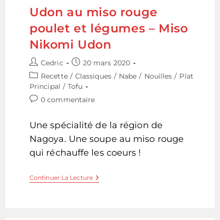
Udon au miso rouge
poulet et légumes – Miso
Nikomi Udon
Auteur/autrice
Publication
Cedric
20 mars 2020
de
publiée :
Post
Recette
/
Classiques
/
Nabe
/
Nouilles
/
Plat
la
category:
Principal
/
Tofu
publication :
Commentaires
0 commentaire
de
la
Une spécialité de la région de
publication :
Nagoya. Une soupe au miso rouge
qui réchauffe les coeurs !
Udon
Continuer La Lecture
Au
Miso
Rouge
Poulet
Et