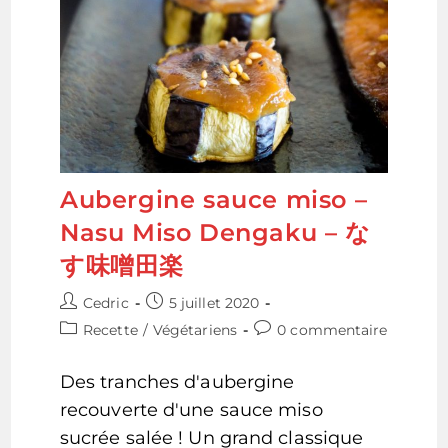
Aubergine sauce miso –
Nasu Miso Dengaku – な
す味噌田楽
Auteur/autrice
Publication
Cedric
5 juillet 2020
de
publiée :
Post
Commentaires
Recette
/
Végétariens
0 commentaire
la
category:
de
publication :
la
Des tranches d'aubergine
publication :
recouverte d'une sauce miso
sucrée salée ! Un grand classique