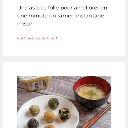
la
Une astuce folle pour améliorer en
publication :
une minute un ramen instantané
miso !
Astuce
Continuer La Lecture
Ramen
Instantané
Miso
Crémeux
Et
Savoureux