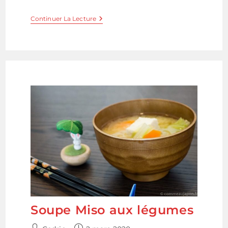
Saumon
Continuer La Lecture
Mariné
Au
Miso
Soupe Miso aux légumes