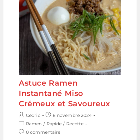
Astuce Ramen
Instantané Miso
Crémeux et Savoureux
Auteur/autrice
Publication
Cedric
8 novembre 2024
de
publiée :
Post
Ramen
/
Rapide
/
Recette
la
category:
Commentaires
0 commentaire
publication :
de