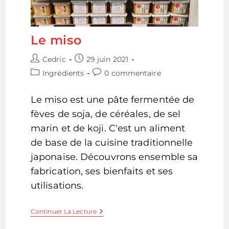
Le miso
Auteur/autrice
Publication
Cedric
29 juin 2021
de
publiée :
Post
Commentaires
Ingrédients
0 commentaire
la
category:
de
publication :
la
Le miso est une pâte fermentée de
publication :
fèves de soja, de céréales, de sel
marin et de koji. C'est un aliment
de base de la cuisine traditionnelle
japonaise. Découvrons ensemble sa
fabrication, ses bienfaits et ses
utilisations.
Le
Continuer La Lecture
Miso