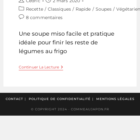
Auteur/autrice
Publication
Cedric
2 mars 2020
de
publiée :
Post
Recette
/
Classiques
/
Rapide
/
Soupes
/
Végétarie
la
category:
Commentaires
8 commentaires
publication :
de
la
Une soupe miso facile et pratique
publication :
idéale pour finir les reste de
légumes au frigo
Soupe
Continuer La Lecture
Miso
Aux
Légumes
CONTACT
POLITIQUE DE CONFIDENTIALITÉ
MENTIONS LÉGALES
© COPYRIGHT 2024 · COMMEAUJAPON.FR