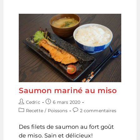
Légumes
–
Miso
Nikomi
Udon
Saumon mariné au miso
Auteur/autrice
Publication
Cedric
6 mars 2020
de
publiée :
Post
Commentaires
Recette
/
Poissons
2 commentaires
la
category:
de
publication :
la
Des filets de saumon au fort goût
publication :
de miso. Sain et délicieux!