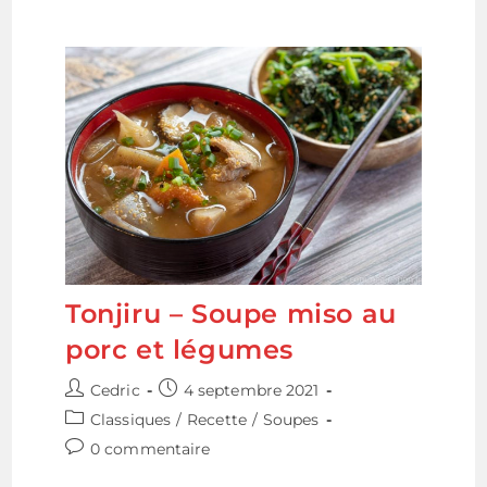
Tonjiru – Soupe miso au
porc et légumes
Auteur/autrice
Publication
Cedric
4 septembre 2021
de
publiée :
Post
Classiques
/
Recette
/
Soupes
la
category:
Commentaires
0 commentaire
publication :
de