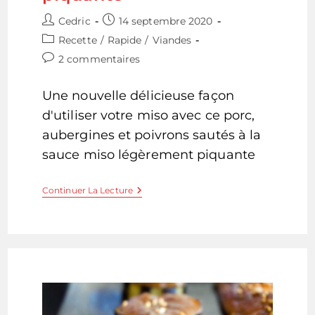
Auteur/autrice
Publication
Cedric
14 septembre 2020
de
publiée :
Post
Recette
/
Rapide
/
Viandes
la
category:
Commentaires
2 commentaires
publication :
de
la
Une nouvelle délicieuse façon
publication :
d'utiliser votre miso avec ce porc,
aubergines et poivrons sautés à la
sauce miso légèrement piquante
Sauté
Continuer La Lecture
De
Porc,
Aubergines
Et
Poivrons
Verts
Sauce
Miso
Piquante