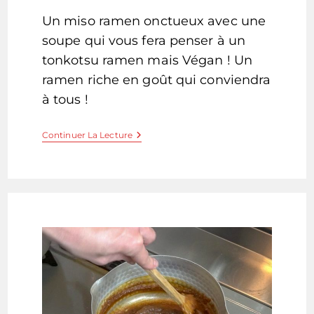
la
Un miso ramen onctueux avec une
publication :
soupe qui vous fera penser à un
tonkotsu ramen mais Végan ! Un
ramen riche en goût qui conviendra
à tous !
Végan
Continuer La Lecture
Tonkotsu
!
Miso
Ramen
Au
Lait
De
Soja