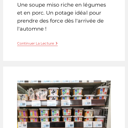
la
Une soupe miso riche en légumes
publication :
et en porc. Un potage idéal pour
prendre des force dès l'arrivée de
l'automne !
Tonjiru
Continuer La Lecture
–
Soupe
Miso
Au
Porc
Et
Légumes