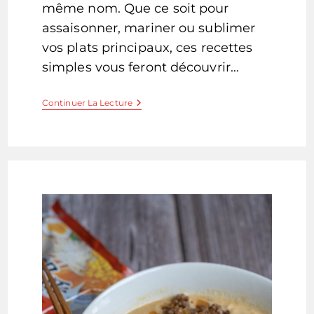
même nom. Que ce soit pour
assaisonner, mariner ou sublimer
vos plats principaux, ces recettes
simples vous feront découvrir…
Que
Continuer La Lecture
Faire
Avec
Du
Miso
?
5
Recettes
Faciles
Et
Originales