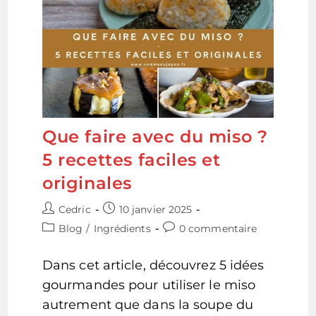
Que faire avec du miso ?
5 recettes faciles et
originales
Auteur/autrice
Publication
Cedric
10 janvier 2025
de
publiée :
Post
Commentaires
Blog
/
Ingrédients
0 commentaire
la
category:
de
publication :
la
Dans cet article, découvrez 5 idées
publication :
gourmandes pour utiliser le miso
autrement que dans la soupe du