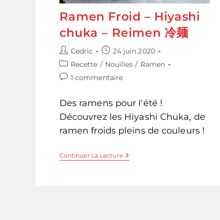
Ramen Froid – Hiyashi
chuka – Reimen 冷麺
Auteur/autrice
Publication
Cedric
24 juin 2020
de
publiée :
Post
Recette
/
Nouilles
/
Ramen
la
category:
Commentaires
1 commentaire
publication :
de
la
Des ramens pour l'été !
publication :
Découvrez les Hiyashi Chuka, de
ramen froids pleins de couleurs !
Ramen
Continuer La Lecture
Froid
–
Hiyashi
Chuka
–
Reimen
冷
麺