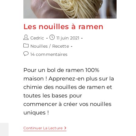
Les nouilles à ramen
Auteur/autrice
Publication
Cedric
11 juin 2021
de
publiée :
Post
Nouilles
/
Recette
la
category:
Commentaires
14 commentaires
publication :
de
la
Pour un bol de ramen 100%
publication :
maison ! Apprenez-en plus sur la
chimie des nouilles de ramen et
toutes les bases pour
commencer à créer vos nouilles
uniques !
Les
Continuer La Lecture
Nouilles