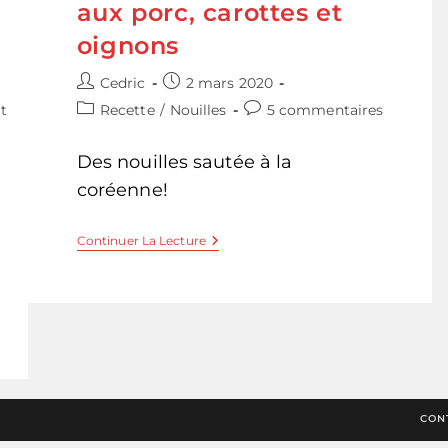
aux porc, carottes et
oignons
Auteur/autrice
Publication
Cedric
2 mars 2020
de
publiée :
Post
Commentaires
t
Recette
/
Nouilles
5 commentaires
la
category:
de
publication :
la
Des nouilles sautée à la
publication :
coréenne!
Japchae
Continuer La Lecture
–
Vermicelles
Aux
Porc,
Carottes
Et
Oignons
CON