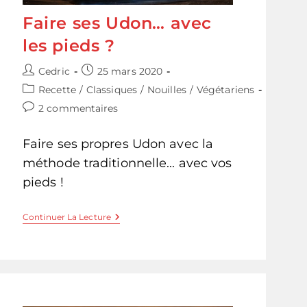
Faire ses Udon… avec
les pieds ?
Auteur/autrice
Publication
Cedric
25 mars 2020
de
publiée :
Post
Recette
/
Classiques
/
Nouilles
/
Végétariens
la
category:
Commentaires
2 commentaires
publication :
de
la
Faire ses propres Udon avec la
publication :
méthode traditionnelle... avec vos
pieds !
Faire
Continuer La Lecture
Ses
Udon…
Avec
Les
Pieds
?