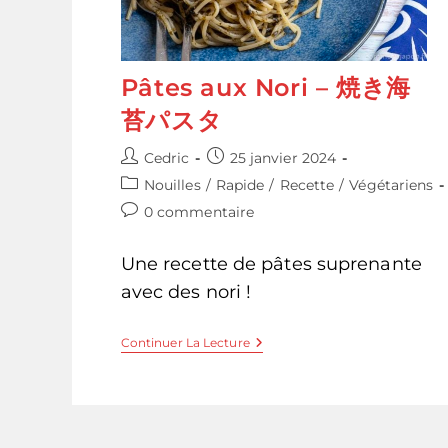
Pâtes aux Nori – 焼き海
苔パスタ
Auteur/autrice
Publication
Cedric
25 janvier 2024
de
publiée :
Post
Nouilles
/
Rapide
/
Recette
/
Végétariens
la
category:
Commentaires
0 commentaire
publication :
de
la
Une recette de pâtes suprenante
publication :
avec des nori !
Pâtes
Continuer La Lecture
Aux
Nori
–
焼
き
海