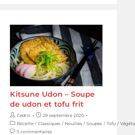
Soba
Froides
–
ざ
る
そ
ば
Kitsune Udon – Soupe
de udon et tofu frit
Auteur/autrice
Publication
Cedric
29 septembre 2020
de
publiée :
Post
Recette
/
Classiques
/
Nouilles
/
Soupes
/
Tofu
/
Végéta
la
category:
Commentaires
5 commentaires
publication :