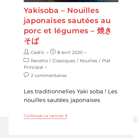
Yakisoba – Nouilles
japonaises sautées au
porc et légumes – 焼き
そば
Auteur/autrice
Publication
Cedric
8 avril 2020
de
publiée :
Post
Recette
/
Classiques
/
Nouilles
/
Plat
la
category:
Principal
publication :
Commentaires
2 commentaires
de
la
Les traditionnelles Yaki soba ! Les
publication :
nouilles sautées japonaises
Yakisoba
Continuer La Lecture
–
Nouilles
Japonaises
Sautées