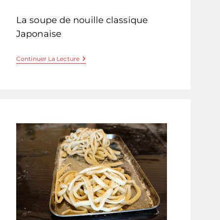
de
la
La soupe de nouille classique
publication :
Japonaise
Kitsune
Continuer La Lecture
Udon
–
Soupe
De
Udon
Et
Tofu
Frit