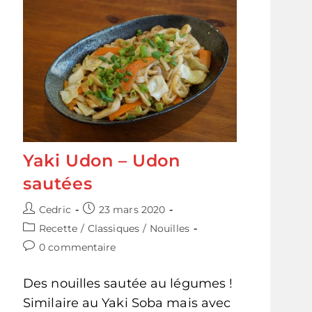
Yaki Udon – Udon
sautées
Auteur/autrice
Publication
Cedric
23 mars 2020
de
publiée :
Post
Recette
/
Classiques
/
Nouilles
la
category:
Commentaires
0 commentaire
publication :
de
la
Des nouilles sautée au légumes !
publication :
Similaire au Yaki Soba mais avec