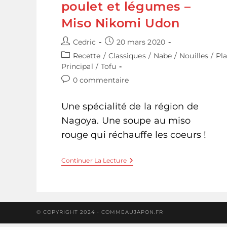
poulet et légumes –
Miso Nikomi Udon
Auteur/autrice
Publication
Cedric
20 mars 2020
de
publiée :
Post
Recette
/
Classiques
/
Nabe
/
Nouilles
/
Pla
la
category:
Principal
/
Tofu
publication :
Commentaires
0 commentaire
de
la
Une spécialité de la région de
publication :
Nagoya. Une soupe au miso
rouge qui réchauffe les coeurs !
Udon
Continuer La Lecture
Au
Miso
Rouge
Poulet
Et
Légumes
© COPYRIGHT 2024 · COMMEAUJAPON.FR
–
Miso