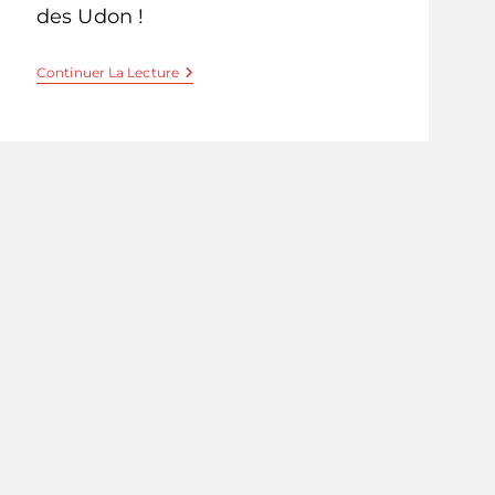
des Udon !
Yaki
Continuer La Lecture
Udon
–
Udon
Sautées