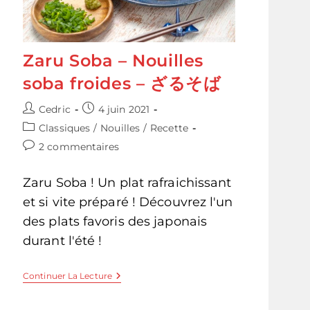
Zaru Soba – Nouilles
soba froides – ざるそば
Auteur/autrice
Publication
Cedric
4 juin 2021
de
publiée :
Post
Classiques
/
Nouilles
/
Recette
la
category:
Commentaires
2 commentaires
publication :
de
la
Zaru Soba ! Un plat rafraichissant
publication :
et si vite préparé ! Découvrez l'un
des plats favoris des japonais
durant l'été !
Zaru
Continuer La Lecture
Soba
–
Nouilles