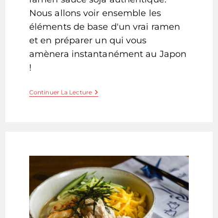
Nous allons voir ensemble les
éléments de base d'un vrai ramen
et en préparer un qui vous
amènera instantanément au Japon
!
Shoyu
Continuer La Lecture
Ramen
–
Ramen
Sauce
Soja
–
醤
油
ラ
メ
ー
ン