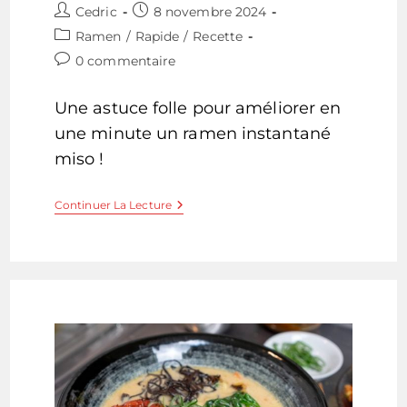
Auteur/autrice
Publication
Cedric
8 novembre 2024
de
publiée :
Post
Ramen
/
Rapide
/
Recette
la
category:
Commentaires
0 commentaire
publication :
de
la
Une astuce folle pour améliorer en
publication :
une minute un ramen instantané
miso !
Astuce
Continuer La Lecture
Ramen
Instantané
Miso
Crémeux
Et
Savoureux