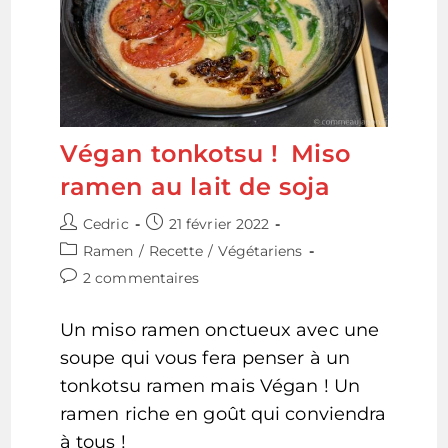
Végan tonkotsu ! Miso
ramen au lait de soja
Auteur/autrice
Publication
Cedric
21 février 2022
de
publiée :
Post
Ramen
/
Recette
/
Végétariens
la
category:
Commentaires
2 commentaires
publication :
de
la
Un miso ramen onctueux avec une
publication :
soupe qui vous fera penser à un
tonkotsu ramen mais Végan ! Un
ramen riche en goût qui conviendra
à tous !