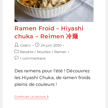
Ramen Froid – Hiyashi
chuka – Reimen 冷麺
Auteur/autrice
Publication
Cedric
24 juin 2020
de
publiée :
Post
Recette
/
Nouilles
/
Ramen
la
category:
Commentaires
1 commentaire
publication :
de
la
Des ramens pour l'été ! Découvrez
publication :
les Hiyashi Chuka, de ramen froids
pleins de couleurs !
Ramen
Continuer La Lecture
Froid
–