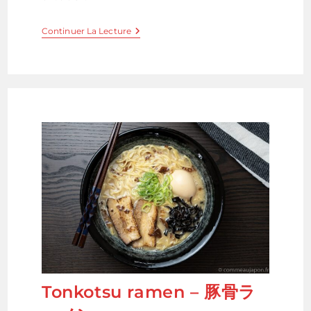
Végan
Continuer La Lecture
Tonkotsu
!
Miso
Ramen
Au
Lait
De
Soja
Tonkotsu ramen – 豚骨ラ