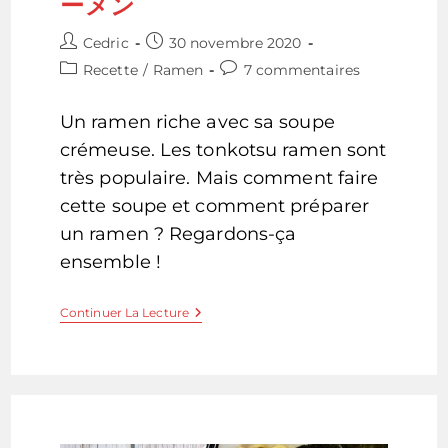
ーメン
Auteur/autrice
Publication
Cedric
30 novembre 2020
de
publiée :
Post
Commentaires
Recette
/
Ramen
7 commentaires
la
category:
de
publication :
la
Un ramen riche avec sa soupe
publication :
crémeuse. Les tonkotsu ramen sont
très populaire. Mais comment faire
cette soupe et comment préparer
un ramen ? Regardons-ça
ensemble !
Tonkotsu
Continuer La Lecture
Ramen
–
豚
骨
ラ
ー
メ
ン