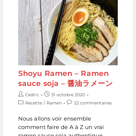
Shoyu Ramen – Ramen
sauce soja – 醤油ラメーン
Auteur/autrice
Publication
Cedric
31 octobre 2020
de
publiée :
Post
Commentaires
Recette
/
Ramen
22 commentaires
la
category:
de
publication :
la
Nous allons voir ensemble
publication :
comment faire de A à Z un vrai
ramen sauce soja authentique.