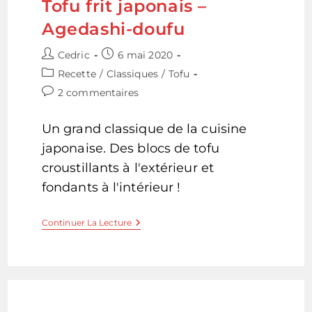
Tofu frit japonais –
Agedashi-doufu
Auteur/autrice
Publication
Cedric
6 mai 2020
de
publiée :
Post
Recette
/
Classiques
/
Tofu
la
category:
Commentaires
2 commentaires
publication :
de
la
Un grand classique de la cuisine
publication :
japonaise. Des blocs de tofu
croustillants à l'extérieur et
fondants à l'intérieur !
Tofu
Continuer La Lecture
Frit
Japonais
–
Agedashi-
Doufu