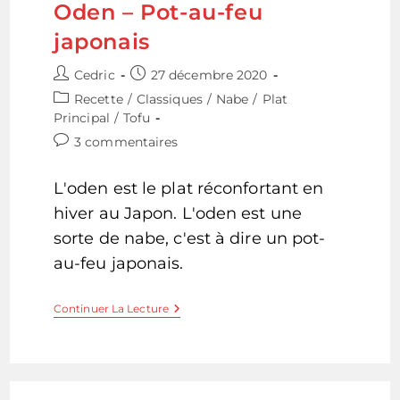
Oden – Pot-au-feu
japonais
Auteur/autrice
Publication
Cedric
27 décembre 2020
de
publiée :
Post
Recette
/
Classiques
/
Nabe
/
Plat
la
category:
Principal
/
Tofu
publication :
Commentaires
3 commentaires
de
la
L'oden est le plat réconfortant en
publication :
hiver au Japon. L'oden est une
sorte de nabe, c'est à dire un pot-
au-feu japonais.
Oden
Continuer La Lecture
–
Pot-
Au-
Feu
Japonais