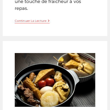
une touche de fraicheur à vos
repas.
Shiraae
Continuer La Lecture
–
Salade
Au
Tofu
Crémeux
–
白
和
え