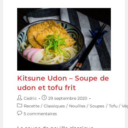
Kitsune Udon – Soupe de
udon et tofu frit
Auteur/autrice
Publication
Cedric
29 septembre 2020
de
publiée :
Post
Recette
/
Classiques
/
Nouilles
/
Soupes
/
Tofu
/
Vé
la
category:
Commentaires
5 commentaires
publication :
de
la