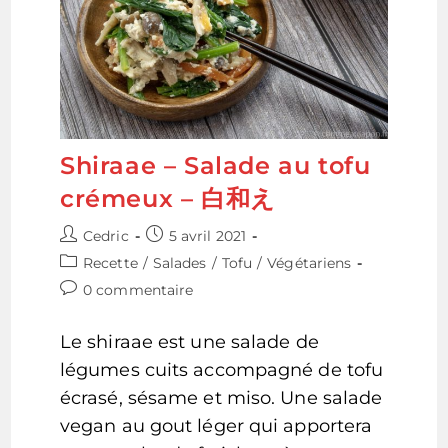
Shiraae – Salade au tofu
crémeux – 白和え
Auteur/autrice
Publication
Cedric
5 avril 2021
de
publiée :
Post
Recette
/
Salades
/
Tofu
/
Végétariens
la
category:
Commentaires
0 commentaire
publication :
de
la
Le shiraae est une salade de
publication :
légumes cuits accompagné de tofu
écrasé, sésame et miso. Une salade
vegan au gout léger qui apportera