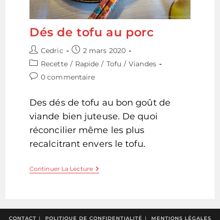
Dés de tofu au porc
Auteur/autrice
Publication
Cedric
2 mars 2020
de
publiée :
Post
Recette
/
Rapide
/
Tofu
/
Viandes
la
category:
Commentaires
0 commentaire
publication :
de
la
Des dés de tofu au bon goût de
publication :
viande bien juteuse. De quoi
réconcilier même les plus
recalcitrant envers le tofu.
Dés
Continuer La Lecture
De
Tofu
Au
Porc
CONTACT
POLITIQUE DE CONFIDENTIALITÉ
MENTIONS LÉGALES