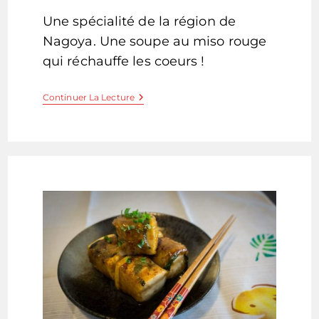
la
Une spécialité de la région de
publication :
Nagoya. Une soupe au miso rouge
qui réchauffe les coeurs !
Udon
Continuer La Lecture
Au
Miso
Rouge
Poulet
Et
Légumes
–
Miso
Nikomi
Udon