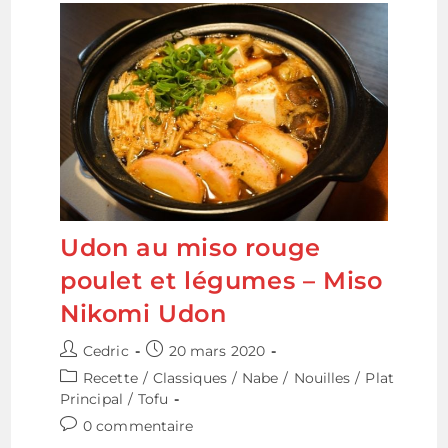
Udon au miso rouge
poulet et légumes – Miso
Nikomi Udon
Auteur/autrice
Publication
Cedric
20 mars 2020
de
publiée :
Post
Recette
/
Classiques
/
Nabe
/
Nouilles
/
Plat
la
category:
Principal
/
Tofu
publication :
Commentaires
0 commentaire
de