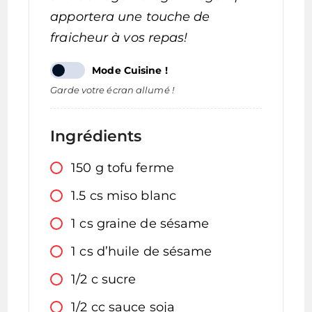
apportera une touche de
fraicheur à vos repas
!
Mode Cuisine !
Garde votre écran allumé !
Ingrédients
150
g
tofu ferme
1.5
cs
miso blanc
1
cs
graine de sésame
1
cs
d’huile de sésame
1/2
c
sucre
1/2
cc
sauce soja