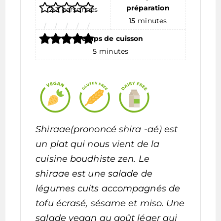
préparation
2-3
personnes
15
minutes
Temps de cuisson
5
minutes
Shiraae(prononcé shira -aé) est
un plat qui nous vient de la
cuisine boudhiste zen. Le
shiraae est une salade de
légumes cuits accompagnés de
tofu écrasé, sésame et miso. Une
salade vegan au goût léger qui