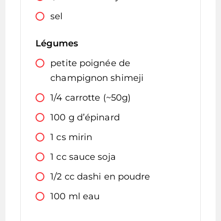
sel
Légumes
petite poignée
de
champignon shimeji
1/4
carrotte (~50g)
100
g
d’épinard
1
cs
mirin
1
cc
sauce soja
1/2
cc
dashi en poudre
100
ml
eau