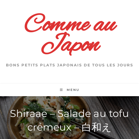
Skip
to
Comme au
content
Japon
BONS PETITS PLATS JAPONAIS DE TOUS LES JOURS
MENU
Shiraae – Salade au tofu
crémeux – 白和え