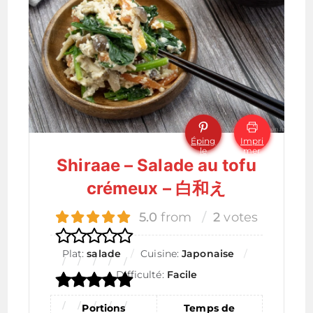
Éping
Impri
le
mer
Shiraae – Salade au tofu
crémeux – 白和え
5.0
from
2
votes
Plat:
salade
Cuisine:
Japonaise
Difficulté:
Facile
Portions
Temps de