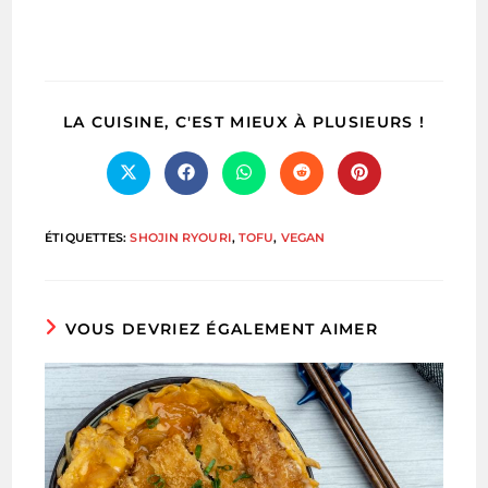
PARTA
LA CUISINE, C'EST MIEUX À PLUSIEURS !
CE
CONTE
Ouvrir
Ouvrir
Ouvrir
Ouvrir
Ouvrir
dans
dans
dans
dans
dans
une
une
une
une
une
autre
autre
autre
autre
autre
ÉTIQUETTES
:
SHOJIN RYOURI
,
TOFU
,
VEGAN
fenêtre
fenêtre
fenêtre
fenêtre
fenêtre
VOUS DEVRIEZ ÉGALEMENT AIMER