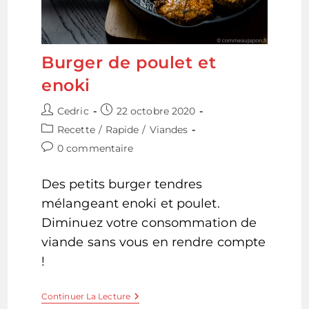
Burger de poulet et
enoki
Auteur/autrice
Publication
Cedric
22 octobre 2020
de
publiée :
Post
Recette
/
Rapide
/
Viandes
la
category:
Commentaires
0 commentaire
publication :
de
la
Des petits burger tendres
publication :
mélangeant enoki et poulet.
Diminuez votre consommation de
viande sans vous en rendre compte
!
Burger
Continuer La Lecture
De