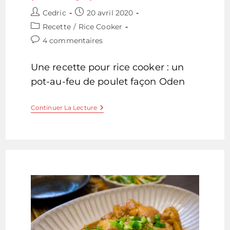
Auteur/autrice
Publication
Cedric
20 avril 2020
de
publiée :
Post
Recette
/
Rice Cooker
la
category:
Commentaires
4 commentaires
publication :
de
la
Une recette pour rice cooker : un
publication :
pot-au-feu de poulet façon Oden
Recette
Continuer La Lecture
Pour
Rice
Cooker
:
Pot-
Au-
Feu
De
Poulet
Japonais