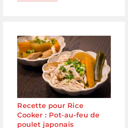
–
Poulet
Frit
Japonais
–
鳥
か
ら
揚
げ
Recette pour Rice
Cooker : Pot-au-feu de
poulet japonais