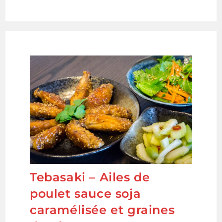
Poulet
Et
Enoki
Tebasaki – Ailes de
poulet sauce soja
caramélisée et graines