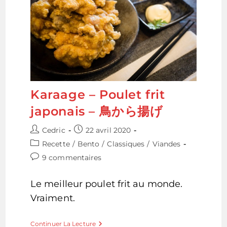
Karaage – Poulet frit
japonais – 鳥から揚げ
Auteur/autrice
Publication
Cedric
22 avril 2020
de
publiée :
Post
Recette
/
Bento
/
Classiques
/
Viandes
la
category:
Commentaires
9 commentaires
publication :
de
la
Le meilleur poulet frit au monde.
publication :
Vraiment.
Karaage
Continuer La Lecture