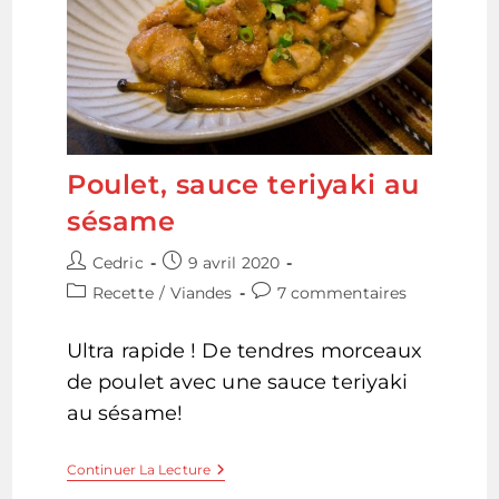
Poulet, sauce teriyaki au
sésame
Auteur/autrice
Publication
Cedric
9 avril 2020
de
publiée :
Post
Commentaires
Recette
/
Viandes
7 commentaires
la
category:
de
publication :
la
Ultra rapide ! De tendres morceaux
publication :
de poulet avec une sauce teriyaki
au sésame!
Poulet,
Continuer La Lecture
Sauce