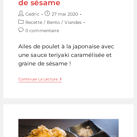
de sésame
Auteur/autrice
Publication
Cedric
27 mai 2020
de
publiée :
Post
Recette
/
Bento
/
Viandes
la
category:
Commentaires
0 commentaire
publication :
de
la
Ailes de poulet à la japonaise avec
publication :
une sauce teriyaki caramélisée et
graine de sésame !
Tebasaki
Continuer La Lecture
–
Ailes
De
Poulet
Sauce
Soja
Caramélisée
Et
Graines
De
Sésame