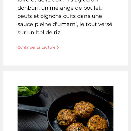
donburi, un mélange de poulet,
oeufs et oignons cuits dans une
sauce pleine d'umami, le tout versé
sur un bol de riz.
Oyakodon
Continuer La Lecture
–
Bol
De
Poulet
Et
Oeuf
–
親
子
丼