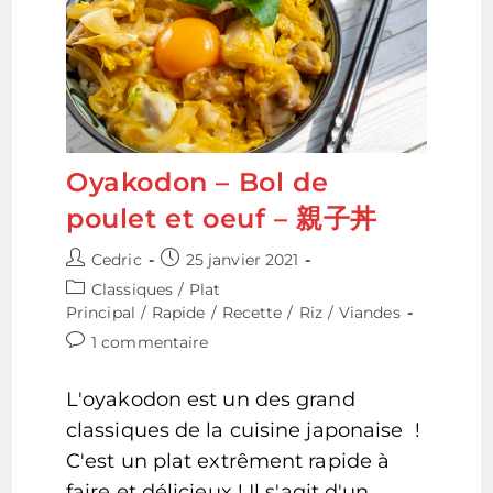
Oyakodon – Bol de
poulet et oeuf – 親子丼
Auteur/autrice
Publication
Cedric
25 janvier 2021
de
publiée :
Post
Classiques
/
Plat
la
category:
Principal
/
Rapide
/
Recette
/
Riz
/
Viandes
publication :
Commentaires
1 commentaire
de
la
L'oyakodon est un des grand
publication :
classiques de la cuisine japonaise !
C'est un plat extrêment rapide à
faire et délicieux ! Il s'agit d'un