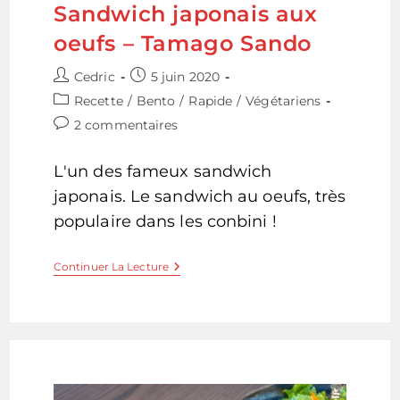
Sandwich japonais aux
oeufs – Tamago Sando
Auteur/autrice
Publication
Cedric
5 juin 2020
de
publiée :
Post
Recette
/
Bento
/
Rapide
/
Végétariens
la
category:
Commentaires
2 commentaires
publication :
de
la
L'un des fameux sandwich
publication :
japonais. Le sandwich au oeufs, très
populaire dans les conbini !
Sandwich
Continuer La Lecture
Japonais
Aux
Oeufs
–
Tamago
Sando