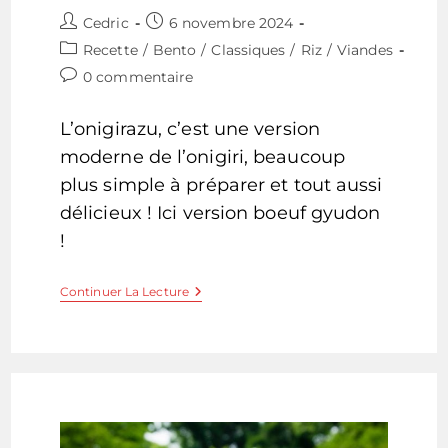
Auteur/autrice
Publication
Cedric
6 novembre 2024
de
publiée :
Post
Recette
/
Bento
/
Classiques
/
Riz
/
Viandes
la
category:
Commentaires
0 commentaire
publication :
de
la
L’onigirazu, c’est une version
publication :
moderne de l’onigiri, beaucoup
plus simple à préparer et tout aussi
délicieux ! Ici version boeuf gyudon
!
Onigirazu
Continuer La Lecture
–
L’onigiri
Version
Sandwich