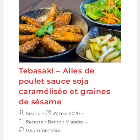
Tebasaki – Ailes de
poulet sauce soja
caramélisée et graines
de sésame
Auteur/autrice
Publication
Cedric
27 mai 2020
de
publiée :
Post
Recette
/
Bento
/
Viandes
la
category:
Commentaires
0 commentaire
publication :
de