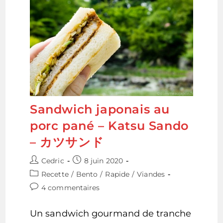
Sandwich japonais au
porc pané – Katsu Sando
– カツサンド
Auteur/autrice
Publication
Cedric
8 juin 2020
de
publiée :
Post
Recette
/
Bento
/
Rapide
/
Viandes
la
category:
Commentaires
4 commentaires
publication :
de
la
Un sandwich gourmand de tranche
publication :