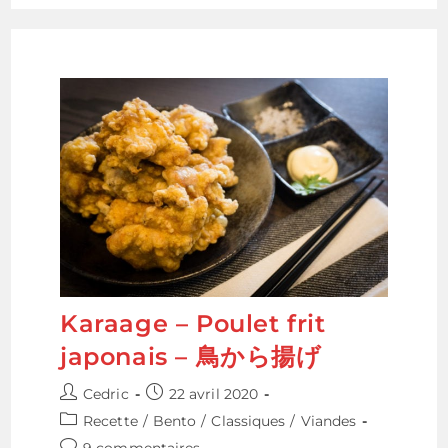
De
Riz
Japonais
Karaage – Poulet frit
japonais – 鳥から揚げ
Auteur/autrice
Publication
Cedric
22 avril 2020
de
publiée :
Post
Recette
/
Bento
/
Classiques
/
Viandes
la
category:
Commentaires
9 commentaires