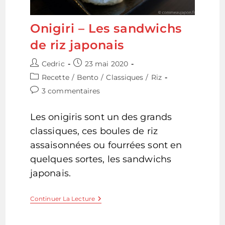
Onigiri – Les sandwichs
de riz japonais
Auteur/autrice
Publication
Cedric
23 mai 2020
de
publiée :
Post
Recette
/
Bento
/
Classiques
/
Riz
la
category:
Commentaires
3 commentaires
publication :
de
la
Les onigiris sont un des grands
publication :
classiques, ces boules de riz
assaisonnées ou fourrées sont en
quelques sortes, les sandwichs
japonais.
Onigiri
Continuer La Lecture
–
Les
Sandwichs