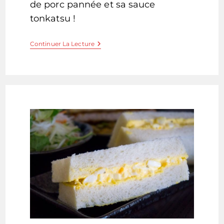
de porc pannée et sa sauce
tonkatsu !
Sandwich
Continuer La Lecture
Japonais
Au
Porc
Pané
–
Katsu
Sando
–
カ
ツ
サ
ン
ド