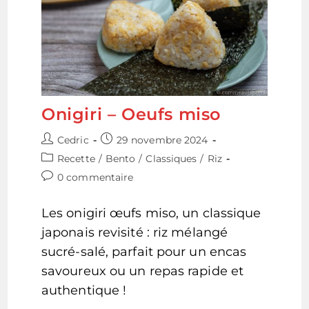
Onigiri – Oeufs miso
Auteur/autrice
Publication
Cedric
29 novembre 2024
de
publiée :
Post
Recette
/
Bento
/
Classiques
/
Riz
la
category:
Commentaires
0 commentaire
publication :
de
la
Les onigiri œufs miso, un classique
publication :
japonais revisité : riz mélangé
sucré-salé, parfait pour un encas
savoureux ou un repas rapide et
authentique !