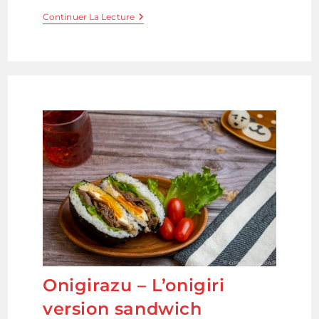
Onigiri
Continuer La Lecture
–
Oeufs
Miso
Onigirazu – L’onigiri
version sandwich