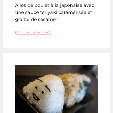
la
Ailes de poulet à la japonaise avec
publication :
une sauce teriyaki caramélisée et
graine de sésame !
Tebasaki
Continuer La Lecture
–
Ailes
De
Poulet
Sauce
Soja
Caramélisée
Et
Graines
De
Sésame