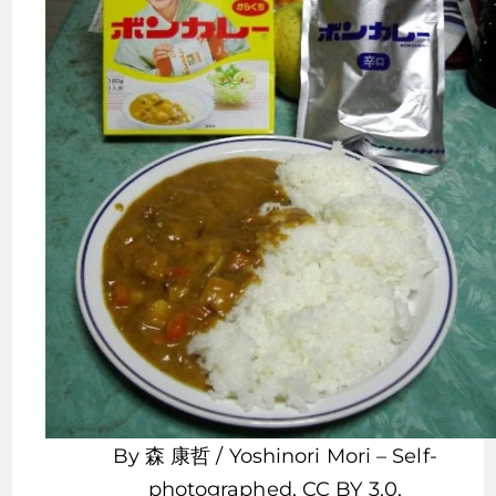
By 森 康哲 / Yoshinori Mori – Self-
photographed, CC BY 3.0,