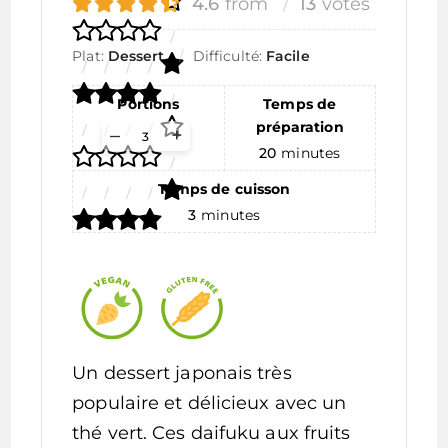
4.6
from
13
votes
Plat:
Dessert
Difficulté:
Facile
Portions
Temps de
préparation
Adjust
–
+
servings
20
minutes
Temps de cuisson
3
minutes
Un dessert japonais très
populaire et délicieux avec un
thé vert. Ces daifuku aux fruits