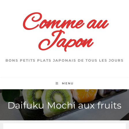
Skip
to
Comme au
content
Japon
BONS PETITS PLATS JAPONAIS DE TOUS LES JOURS
MENU
Daifuku Mochi aux fruits