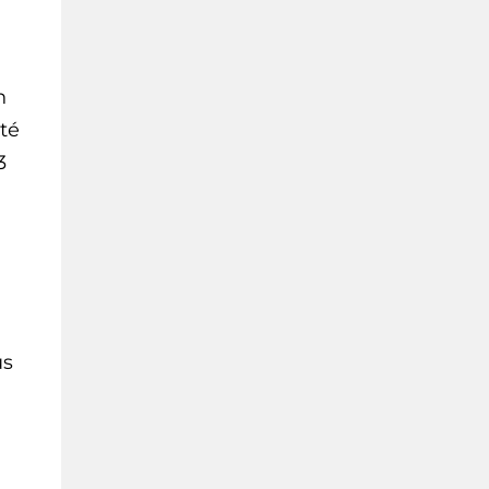
n
té
3
us