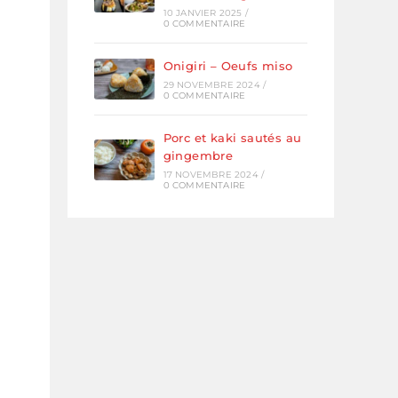
10 JANVIER 2025
/
0 COMMENTAIRE
Onigiri – Oeufs miso
29 NOVEMBRE 2024
/
0 COMMENTAIRE
Porc et kaki sautés au
gingembre
17 NOVEMBRE 2024
/
0 COMMENTAIRE