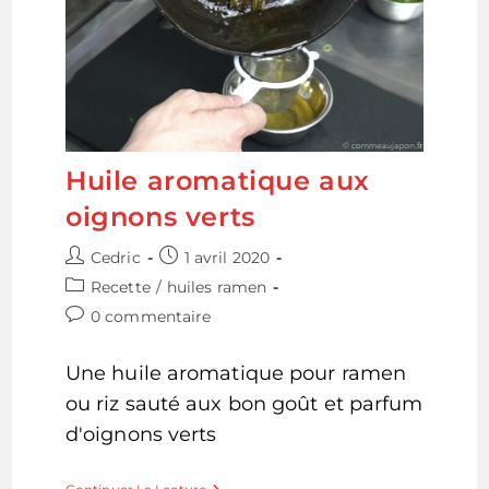
Huile aromatique aux
oignons verts
Auteur/autrice
Publication
Cedric
1 avril 2020
de
publiée :
Post
Recette
/
huiles ramen
la
category:
Commentaires
0 commentaire
publication :
de
la
Une huile aromatique pour ramen
publication :
ou riz sauté aux bon goût et parfum
d'oignons verts